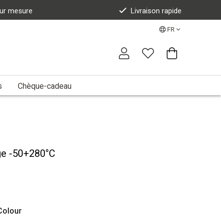
sur mesure
Livraison rapide
FR
s
Chèque-cadeau
ge -50+280°C
olour