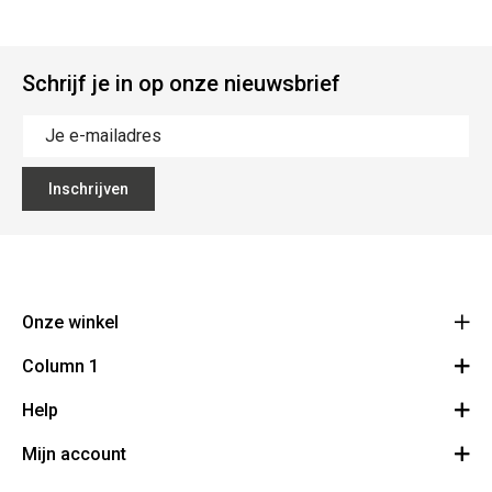
Schrijf je in op onze nieuwsbrief
Inschrijven
Onze winkel
Column 1
Bouchons Leclercq
31
Help
Bestelling herroepen
Avenue de L'Espérance 6220 Fleurus - Lambusart
Route
Mijn account
FAQ
0032 (0)71/ 81 10 56
BE 0458 972 128
Algemene voorwaarden