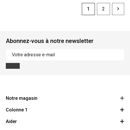
1
2
Abonnez-vous à notre newsletter
Notre magasin
Colonne 1
bouchonsleclercq
31
Aider
Droit de révocation
Avenue de L'Espérance 6220 Fleurus - Lambusart
Route