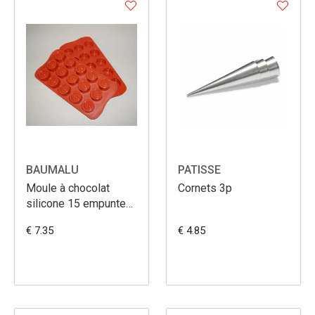
BAUMALU
PATISSE
Moule à chocolat
Cornets 3p
silicone 15 empuntes
rondes
€ 7.35
€ 4.85