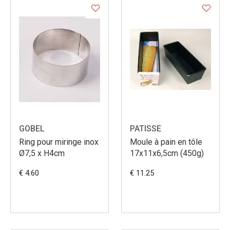
GOBEL
PATISSE
Ring pour miringe inox
Moule à pain en tôle
Ø7,5 x H4cm
17x11x6,5cm (450g)
€ 4.60
€ 11.25