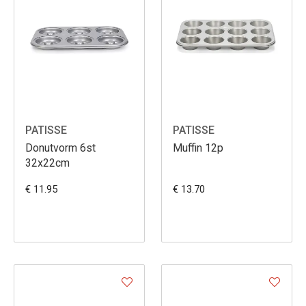
PATISSE
PATISSE
Donutvorm 6st
Muffin 12p
32x22cm
€ 11.95
€ 13.70