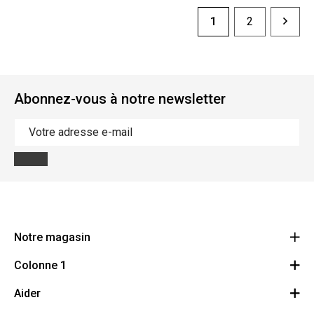
1
2
Abonnez-vous à notre newsletter
Notre magasin
Colonne 1
bouchonsleclercq
31
Aider
Droit de révocation
Avenue de L'Espérance 6220 Fleurus - Lambusart
Route