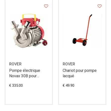
ROVER
ROVER
Pompe électrique
Chariot pour pompe
Novax 30B pour
lacqué
liquides jusq'à 95°
€ 335.00
€ 49.90