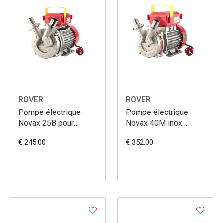
ROVER
ROVER
Pompe électrique
Pompe électrique
Novax 25B pour
Novax 40M inox
liquides jusq'à 95°
HP1,20
€ 245.00
€ 352.00