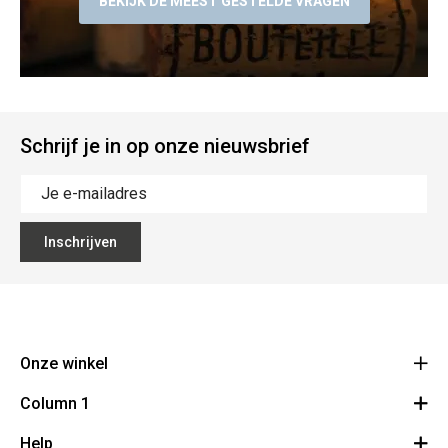
BEKIJK DE MEEST GESTELDE VRAGEN
Schrijf je in op onze nieuwsbrief
Inschrijven
Onze winkel
Column 1
Bouchons Leclercq
31
Help
Bestelling herroepen