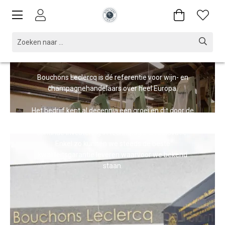
Een groeiend bedrijf
sinds 1918
met klanten over heel
Europa.
Bouchons Leclercq is dé referentie voor wijn- en
champagnehandelaars over heel Europa.
Het bedrijf kent al decennia een groei en dit door de
persoonlijke service die geleverd wordt alsook de
continue investering in technologie en innovatie.
Enkel zo kunnen we steeds de beste
kwaliteitsgarantie leveren waarvoor we bekend
staan.