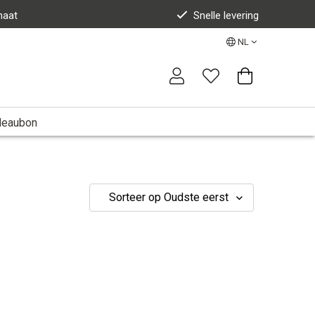
maat
Snelle levering
NL
deaubon