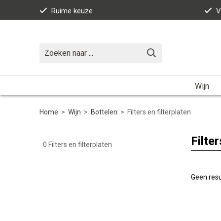
Ruime keuze
V
Wijn
Home
>
Wijn
>
Bottelen
>
Filters en filterplaten
Filter
0
Filters en filterplaten
Geen resu