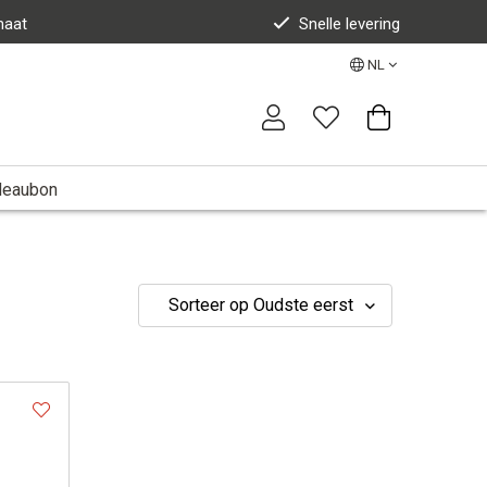
maat
Snelle levering
NL
deaubon