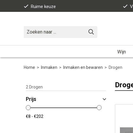
Ruime keuze
V
Wijn
Home
>
Inmaken
>
Inmaken en bewaren
>
Drogen
Drog
2
Drogen
Prijs