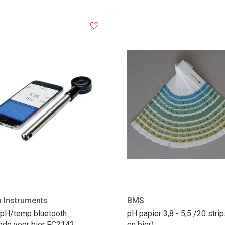
 Instruments
BMS
pH/temp bluetooth
pH papier 3,8 - 5,5 /20 strip
rode voor bier FC2142
en bier)