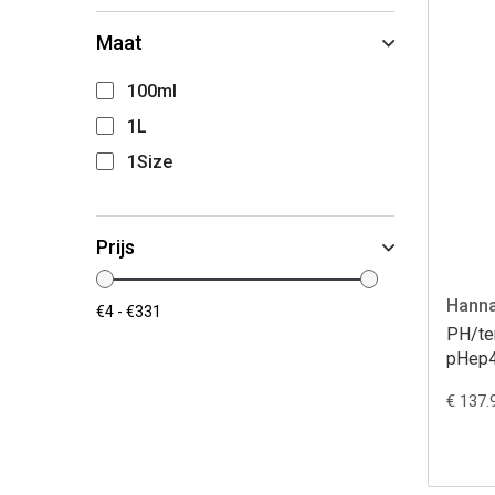
Maat
100ml
1L
1Size
Prijs
Hanna
PH/te
pHep4
€ 137.