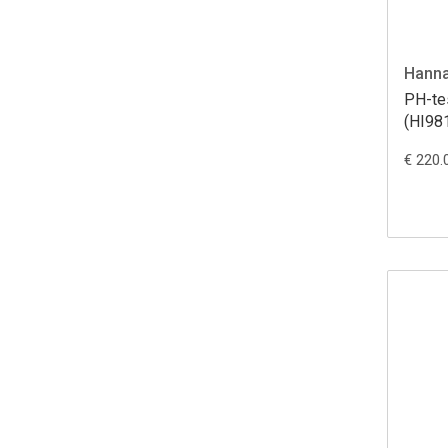
Hanna
PH-te
(HI98
€ 220.