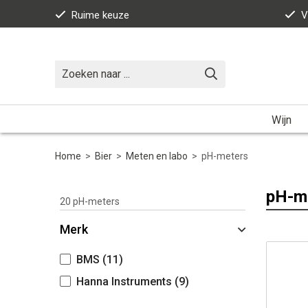
Ruime keuze
V
Wijn
Home
>
Bier
>
Meten en labo
>
pH-meters
pH-m
20
pH-meters
Merk
BMS
(11)
Hanna Instruments
(9)