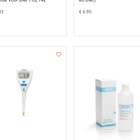
33
€ 6.95