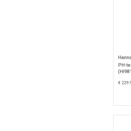
Hanna
PH-te
(HI98
€ 229.