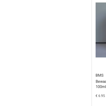
BMS
Bewaa
100ml
€ 6.95