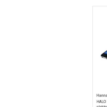
Hanna
HALO 
elekt