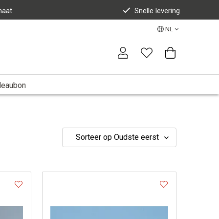
maat
Snelle levering
NL
deaubon