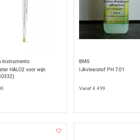
 Instruments
BMS
ster HALO2 voor wijn
IJkvloeistof PH 7.01
10332)
90
Vanaf € 4.99