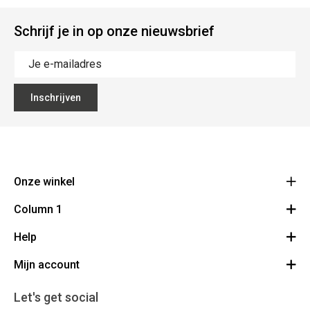
Schrijf je in op onze nieuwsbrief
Inschrijven
Onze winkel
Column 1
Bouchons Leclercq
31
Help
Bestelling herroepen
Avenue de L'Espérance 6220 Fleurus - Lambusart
Route
Mijn account
FAQ
0032 (0)71/ 81 10 56
BE 0458 972 128
Algemene voorwaarden
Mijn Account
Let's get social
Contact