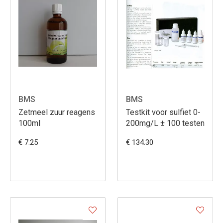
BMS
BMS
Zetmeel zuur reagens
Testkit voor sulfiet 0-
100ml
200mg/L ± 100 testen
€ 7.25
€ 134.30