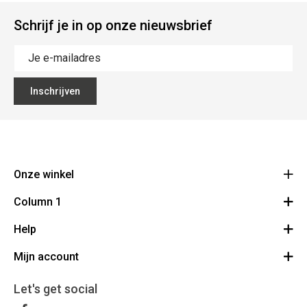
Schrijf je in op onze nieuwsbrief
Inschrijven
Onze winkel
Column 1
Bouchons Leclercq
31
Help
Bestelling herroepen
Avenue de L'Espérance 6220 Fleurus - Lambusart
Route
Mijn account
FAQ
0032 (0)71/ 81 10 56
BE 0458 972 128
Algemene voorwaarden
Mijn Account
Let's get social
Contact
Inloggen/Registreren