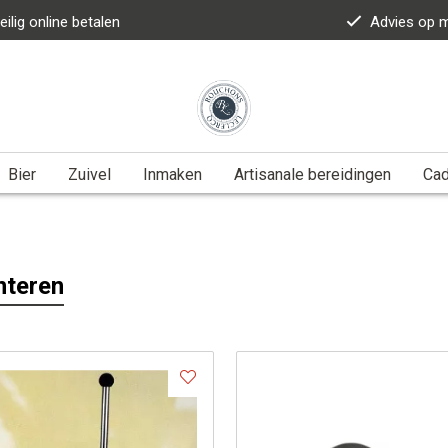
eilig online betalen
Advies op 
Bier
Zuivel
Inmaken
Artisanale bereidingen
Ca
nteren