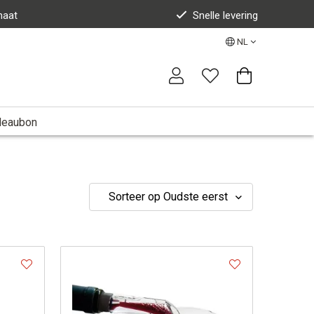
maat
Snelle levering
NL
deaubon