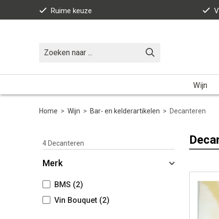
Ruime keuze
V
Wijn
Home
>
Wijn
>
Bar- en kelderartikelen
>
Decanteren
Deca
4
Decanteren
Merk
BMS
(2)
Vin Bouquet
(2)