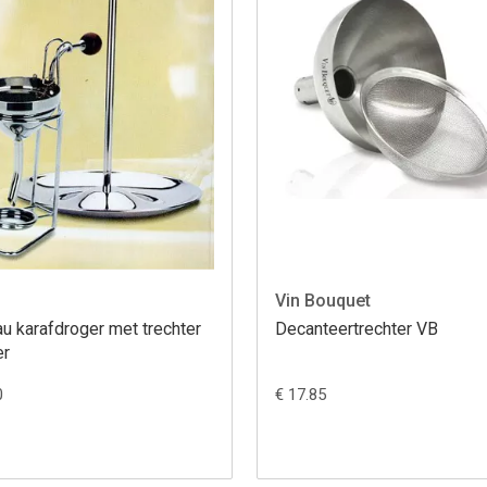
Vin Bouquet
u karafdroger met trechter
Decanteertrechter VB
er
0
€ 17.85