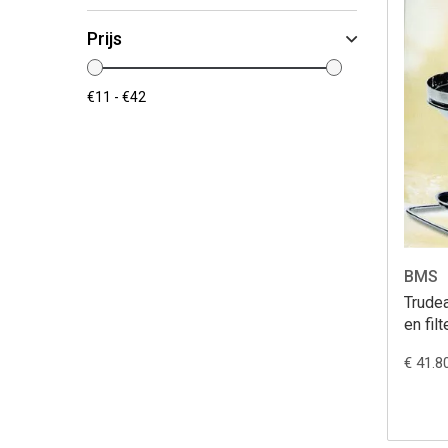
Prijs
BMS
Trudea
en filt
€ 41.8