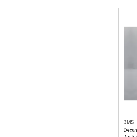
BMS
Decan
2gate