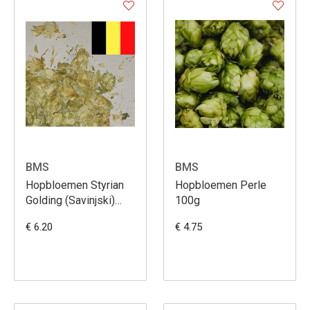
BMS
BMS
Hopbloemen Styrian
Hopbloemen Perle
Golding (Savinjski)
100g
herkomst Belgïe 100g
€ 6.20
€ 4.75