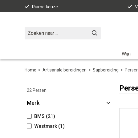
Ruime keuze
V
Wijn
Home
>
Artisanale bereidingen
>
Sapbereiding
>
Perse
Pers
22
Persen
Merk
BMS
(21)
Westmark
(1)