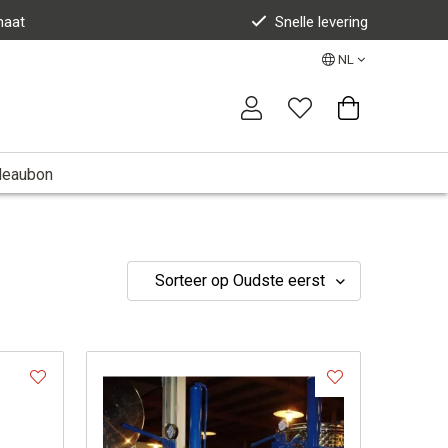
maat
Snelle levering
NL
deaubon