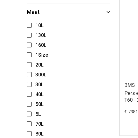
Maat
10L
130L
160L
1Size
20L
300L
30L
BMS
Pers e
40L
T60 -
50L
€ 7381
5L
70L
80L